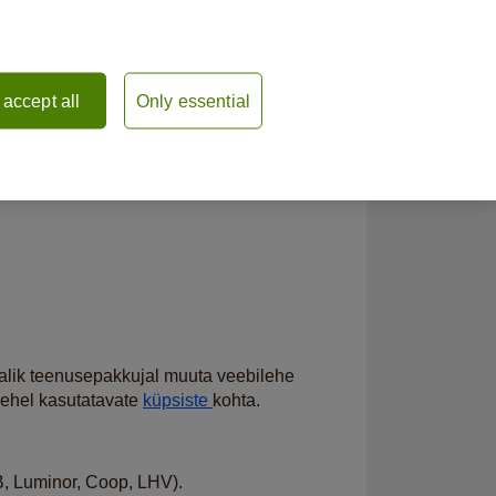
По-русски
I accept all
Only essential
Teata kahjust
Logi sisse
imalik teenusepakkujal muuta veebilehe
lehel kasutatavate
küpsiste
kohta.
B, Luminor, Coop, LHV).