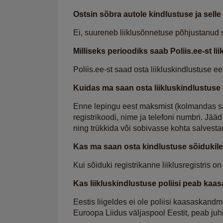
Ostsin sõbra autole kindlustuse ja sel
Ei, suureneb liiklusõnnetuse põhjustanud 
Milliseks perioodiks saab Poliis.ee-st li
Poliis.ee-st saad osta liikluskindlustuse ee
Kuidas ma saan osta liikluskindlustuse e
Enne lepingu eest maksmist (kolmandas sa
registrikoodi, nime ja telefoni numbri. Jä
ning trükkida või sobivasse kohta salvestad
Kas ma saan osta kindlustuse sõidukile,
Kui sõiduki registrikanne liiklusregistris
Kas liikluskindlustuse poliisi peab ka
Eestis liigeldes ei ole poliisi kaasaskandm
Euroopa Liidus väljaspool Eestit, peab juhi