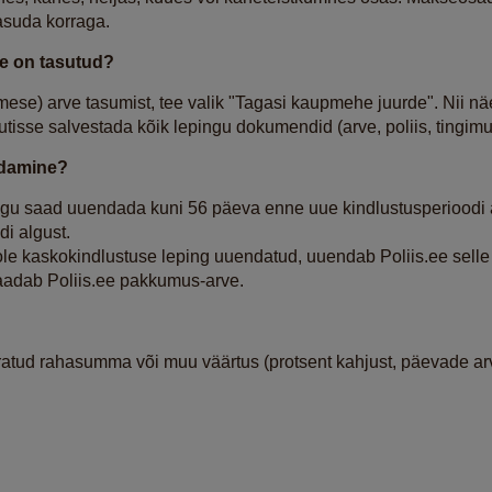
asuda korraga.
se on tasutud?
mese) arve tasumist, tee valik "Tagasi kaupmehe juurde". Nii nä
vutisse salvestada kõik lepingu dokumendid (arve, poliis, tingim
ndamine?
ingu saad uuendada kuni 56 päeva enne uue kindlustusperioodi al
i algust.
ole kaskokindlustuse leping uuendatud, uuendab Poliis.ee selle
saadab Poliis.ee pakkumus-arve.
tud rahasumma või muu väärtus (protsent kahjust, päevade arv 