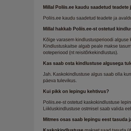
Millal Poliis.ee kaudu saadetud teadete
Poliis.ee kaudu saadetud teadete ja avald
Millal hakkab Poliis.ee-st ostetud kindl
Kõige varasem kindlustusperioodi alguse 
Kindlustuskaitse algab peale makse tasumi
ooteperiood (nt reisitõrkekindlustus).
Kas saab osta kindlustuse algusega tu
Jah. Kaskokindlustuse algus saab olla kuni
päeva tulevikus.
Kui pikk on lepingu kehtivus?
Poliis.ee-st ostetud kaskokindlustuse lepi
Liikluskindlustuse ostmisel saab valida eelv
Mitmes osas saab lepingu eest tasuda j
Kaskokindlustuse
makset saad tasuda üh