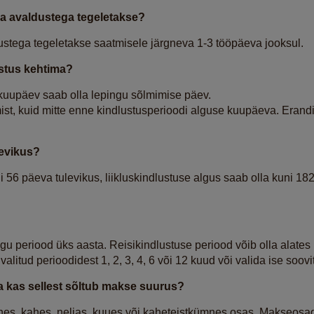
 ja avaldustega tegeletakse?
ustega tegeletakse saatmisele järgneva 1-3 tööpäeva jooksul.
ustus kehtima?
kuupäev saab olla lepingu sõlmimise päev.
st, kuid mitte enne kindlustusperioodi alguse kuupäeva. Erandi
levikus?
 56 päeva tulevikus, liikluskindlustuse algus saab olla kuni 18
ngu periood üks aasta. Reisikindlustuse periood võib olla alates
alitud perioodidest 1, 2, 3, 4, 6 või 12 kuud või valida ise soov
a kas sellest sõltub makse suurus?
es, kahes, neljas, kuues või kaheteistkümnes osas. Makseosad