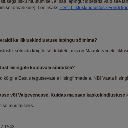
stusega isiku muutumisel, ei saa lepingut lõpetada vaid see l
dumisel omanikule). Loe lisaks
Eesti Liikluskindlustuse Fondi ko
eraldi ka liikluskindlustuse lepingu sõlmima?
ustuslik sõlmida kõigile sõidukitele, mis on Maanteeameti liiklusr
ust liisingule kuuluvale sõidukile?
 kõigile Eestis tegutsevatele liisingfirmadele. NB! Vaata liisin
asse või Valgevenesse. Kuidas ma saan kaskokindlustuse k
amise muutmiseks.
77 1543.