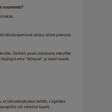
kse suureneb?
usmakse.
a kindlustusperioodi alates ühest päevast.
evõte. Selleks pead sisestama ettevõtte
ed lepingut oma "töölaual" ja saad avada
et liikluskindlustus kehtib. Liigeldes
vapoliis või roheline kaart).