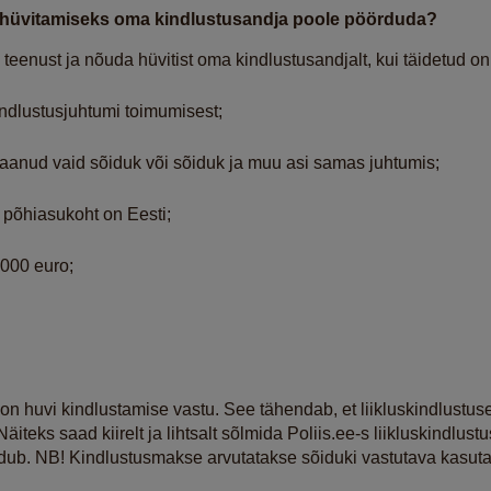
ju hüvitamiseks oma kindlustusandja poole pöörduda?
eenust ja nõuda hüvitist oma kindlustusandjalt, kui täidetud on
indlustusjuhtumi toimumisest;
saanud vaid sõiduk või sõiduk ja muu asi samas juhtumis;
 põhiasukoht on Eesti;
 000 euro;
l on huvi kindlustamise vastu. See tähendab, et liikluskindlust
äiteks saad kiirelt ja lihtsalt sõlmida Poliis.ee-s liikluskindlust
ub. NB! Kindlustusmakse arvutatakse sõiduki vastutava kasutaj