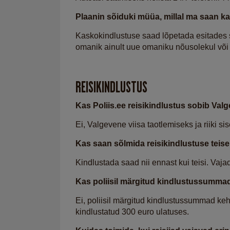
Plaanin sõiduki müüa, millal ma saan k
Kaskokindlustuse saad lõpetada esitades 
omanik ainult uue omaniku nõusolekul või
REISIKINDLUSTUS
Kas Poliis.ee reisikindlustus sobib Val
Ei, Valgevene viisa taotlemiseks ja riiki si
Kas saan sõlmida reisikindlustuse teisele
Kindlustada saad nii ennast kui teisi. Vaja
Kas poliisil märgitud kindlustussummad
Ei, poliisil märgitud kindlustussummad keht
kindlustatud 300 euro ulatuses.