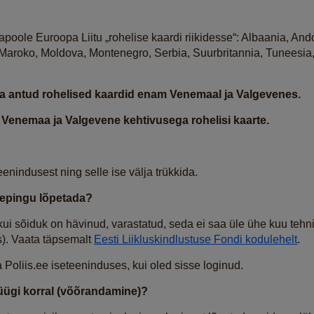
japoole Euroopa Liitu „rohelise kaardi riikidesse“: Albaania, An
 Maroko, Moldova, Montenegro, Serbia, Suurbritannia, Tuneesia, 
välja antud rohelised kaardid enam Venemaal ja Valgevenes.
nam Venemaa ja Valgevene kehtivusega rohelisi kaarte.
enindusest ning selle ise välja trükkida.
 lepingu lõpetada?
kui sõiduk on hävinud, varastatud, seda ei saa üle ühe kuu tehni
s). Vaata täpsemalt
Eesti Liikluskindlustuse Fondi kodulehelt
.
Poliis.ee iseteeninduses, kui oled sisse loginud.
müügi korral (võõrandamine)?