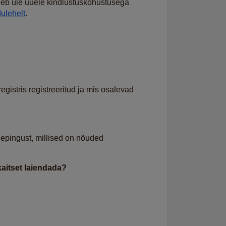
äheb üle uuele kindlustuskohustusega
dulehelt
.
egistris registreeritud ja mis osalevad
glepingust, millised on nõuded
aitset laiendada?