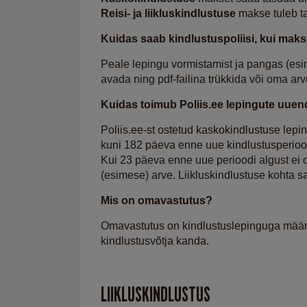
Reisi- ja liikluskindlustuse
makse tuleb t
Kuidas saab kindlustuspoliisi, kui mak
Peale lepingu vormistamist ja pangas (esi
avada ning pdf-failina trükkida või oma ar
Kuidas toimub Poliis.ee lepingute uue
Poliis.ee-st ostetud kaskokindlustuse lep
kuni 182 päeva enne uue kindlustusperiood
Kui 23 päeva enne uue perioodi algust ei 
(esimese) arve. Liikluskindlustuse kohta 
Mis on omavastutus?
Omavastutus on kindlustuslepinguga määra
kindlustusvõtja kanda.
LIIKLUSKINDLUSTUS