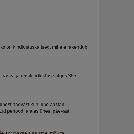
ks on kindlustuskaitsed, millele rakendub
2 päeva ja reisikindlustuse algus 365
 ühest päevast kuni ühe aastani.
itud perioodi alates ühest päevast.
e arv makse suurust ei mõjuta.