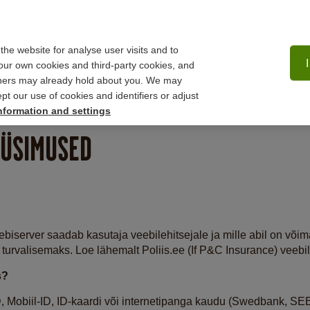
 the website for analyse user visits and to
ur own cookies and third-party cookies, and
tners may already hold about you. We may
Reisikindlustus
pt our use of cookies and identifiers or adjust
nformation and settings
ÜSIMUSED
veebiserver saadab kasutaja veebilehitsejale ja mille abil on võ
urvalisemaks. Loe lähemalt Poliis.ee (If P&C Insurance) veebi
s?
D, Mobiil-ID, ID-kaardi või internetipanga kaudu (Swedbank, SE