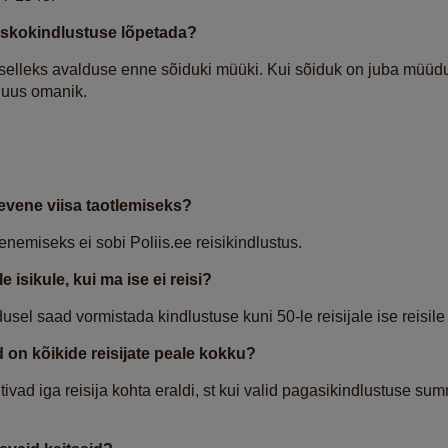
askokindlustuse lõpetada?
selleks avalduse enne sõiduki müüki. Kui sõiduk on juba müüdu
 uus omanik.
gevene viisa taotlemiseks?
senemiseks ei sobi Poliis.ee reisikindlustus.
 isikule, kui ma ise ei reisi?
dusel saad vormistada kindlustuse kuni 50-le reisijale ise reisil
 on kõikide reisijate peale kokku?
ivad iga reisija kohta eraldi, st kui valid pagasikindlustuse sum