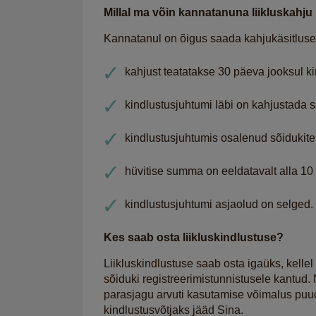
Millal ma võin kannatanuna liikluskah
Kannatanul on õigus saada kahjukäsitluse t
kahjust teatatakse 30 päeva jooksul k
kindlustusjuhtumi läbi on kahjustada 
kindlustusjuhtumis osalenud sõidukite
hüvitise summa on eeldatavalt alla 10
kindlustusjuhtumi asjaolud on selged.
Kes saab osta liikluskindlustuse?
Liikluskindlustuse saab osta igaüks, kelle
sõiduki registreerimistunnistusele kantud. N
parasjagu arvuti kasutamise võimalus puud
kindlustusvõtjaks jääd Sina.