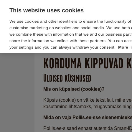
This website uses cookies
We use cookies and other identifiers to ensure the functionality of
customise marketing on websites and social media. We use both o
we combine these with information that we and our business par
Liikluskindlustus
Kaskokindlustus
share the information we collect with these partners. You can acce
your settings and you can always withdraw your consent.
More i
Küsimused
KORDUMA KIPPUVAD K
ÜLDISED KÜSIMUSED
Mis on küpsised (cookies)?
Küpsis (cookie) on väike tekstifail, mille 
kasutamine lihtsamaks, mugavamaks ning t
Mida on vaja Poliis.ee-sse sisenemisek
Poliis.ee-s saad ennast autentida Smart-I