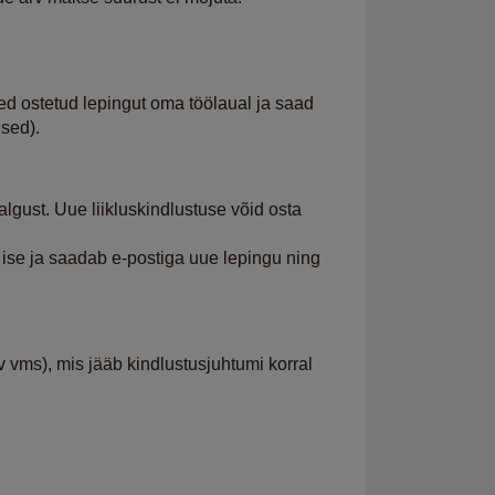
ed ostetud lepingut oma töölaual ja saad
used).
gust. Uue liikluskindlustuse võid osta
 ise ja saadab e-postiga uue lepingu ning
vms), mis jääb kindlustusjuhtumi korral