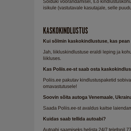
Sõiduki võõrandamisel, s.o kindlustuskohu
isikule (vastutavale kasutajale, selle puu
KASKOKINDLUSTUS
Kui sõlmin kaskokindlustuse, kas pean 
Jah, liikluskindlustuse eraldi leping ja koh
liikluses.
Kas Poliis.ee-st saab osta kaskokindlust
Poliis.ee pakutav kindlustuspaketid sobivad
omavastutusele!
Soovin sõita autoga Venemaale, Ukrain
Saada Poliis.ee-st avaldus kaitse laiend
Kuidas saab tellida autoabi?
Autoabi saamiseks helista 24/7 telefonil 7