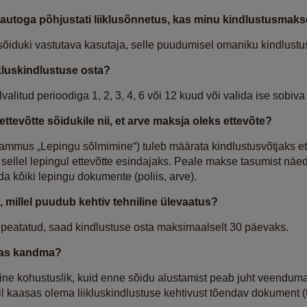
le autoga põhjustati liiklusõnnetus, kas minu kindlustusma
sõiduki vastutava kasutaja, selle puudumisel omaniku kindlust
ikluskindlustuse
osta?
lvalitud perioodiga 1, 2, 3, 4, 6 või 12 kuud või valida ise sobiv
ttevõtte sõidukile nii, et arve maksja oleks ettevõte?
mmus „Lepingu sõlmimine“) tuleb määrata kindlustusvõtjaks ett
äd sellel lepingul ettevõtte esindajaks. Peale makse tasumist nä
a kõiki lepingu dokumente (poliis, arve).
 millel puudub kehtiv tehniline ülevaatus?
 on peatatud, saad kindlustuse osta maksimaalselt 30 päevaks.
asas kandma?
ine kohustuslik, kuid enne sõidu alustamist peab juht veenduma, 
l kaasas olema liikluskindlustuse kehtivust tõendav dokument (ta