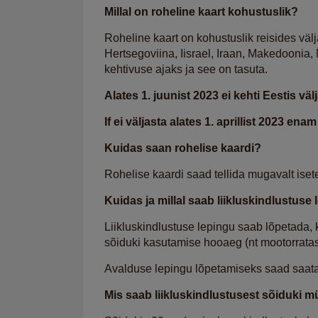
Millal on roheline kaart kohustuslik?
Roheline kaart on kohustuslik reisides väl
Hertsegoviina, Iisrael, Iraan, Makedoonia,
kehtivuse ajaks ja see on tasuta.
Alates 1. juunist 2023 ei kehti Eestis 
If ei väljasta alates 1. aprillist 2023 e
Kuidas saan rohelise kaardi?
Rohelise kaardi saad tellida mugavalt isete
Kuidas ja millal saab liikluskindlustuse
Liikluskindlustuse lepingu saab lõpetada, 
sõiduki kasutamise hooaeg (nt mootorrata
Avalduse lepingu lõpetamiseks saad saata 
Mis saab liikluskindlustusest sõiduki 