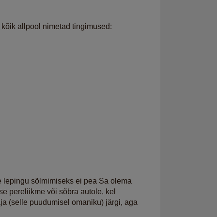
 kõik allpool nimetad tingimused:
use lepingu sõlmimiseks ei pea Sa olema
use pereliikme või sõbra autole, kel
a (selle puudumisel omaniku) järgi, aga