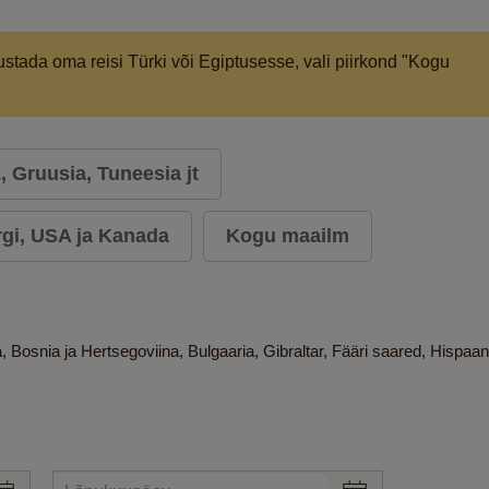
stada oma reisi Türki või Egiptusesse, vali piirkond "Kogu
 Gruusia, Tuneesia jt
rgi, USA ja Kanada
Kogu maailm
, Bosnia ja Hertsegoviina, Bulgaaria, Gibraltar, Fääri saared, Hispaan