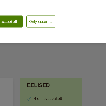
По-русски
I accept all
Only essential
Teata kahjust
Logi sisse
EELISED
4 erinevat paketti