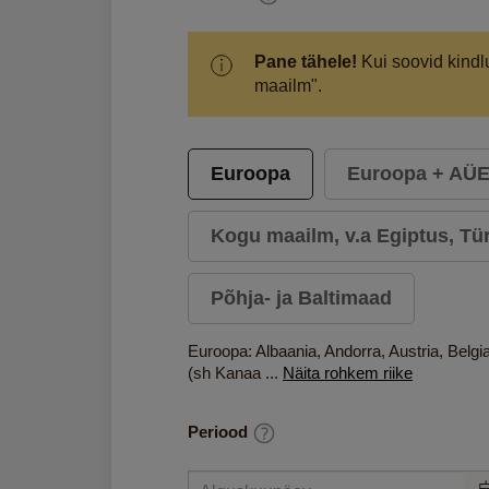
Pane tähele!
Kui soovid kindlu
maailm".
Euroopa
Euroopa + AÜE,
Kogu maailm, v.a Egiptus, Tü
Põhja- ja Baltimaad
Euroopa: Albaania, Andorra, Austria, Belgia
(sh Kanaa
...
Näita rohkem riike
Periood