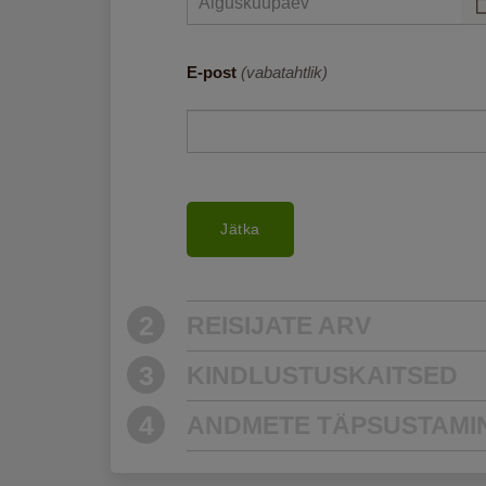
E-post
(vabatahtlik)
REISIJATE ARV
KINDLUSTUSKAITSED
ANDMETE TÄPSUSTAMI