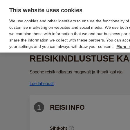
This website uses cookies
We use cookies and other identifiers to ensure the functionality of
customise marketing on websites and social media. We use both o
we combine these with information that we and our business par
Liikluskindlustus
Kaskokindlustus
share the information we collect with these partners. You can acce
your settings and you can always withdraw your consent.
More i
Reisikindlustus
Reisikindlustus
REISIKINDLUSTUSE K
kalkulaator
Soodne reisikindlustus mugavalt ja lihtsalt igal ajal
Loe lähemalt
Reisikindlustus
REISI INFO
Sihtkoht