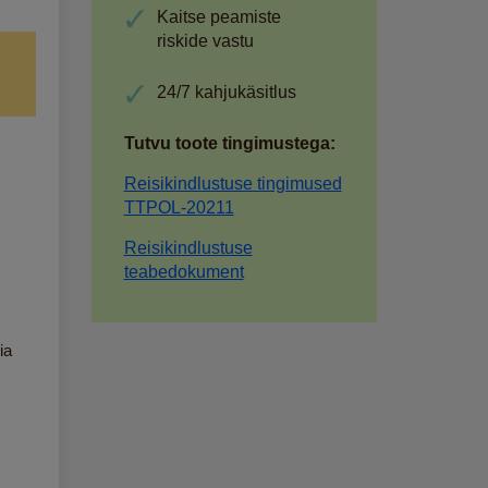
Kaitse peamiste
riskide vastu
24/7 kahjukäsitlus
Tutvu toote tingimustega:
Reisikindlustuse tingimused
TTPOL-20211
Reisikindlustuse
teabedokument
ia